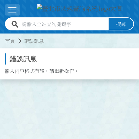
跳到主要內容
展開選單
全站查詢關鍵字欄位
搜尋
:::
:::
首頁
錯誤訊息
錯誤訊息
輸入內容格式有誤，請重新操作。