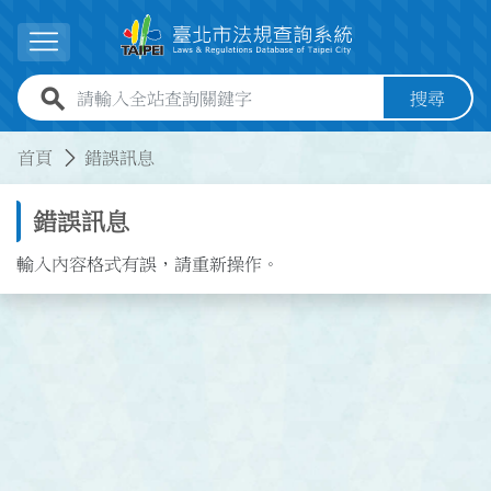
跳到主要內容
展開選單
全站查詢關鍵字欄位
搜尋
:::
:::
首頁
錯誤訊息
錯誤訊息
輸入內容格式有誤，請重新操作。