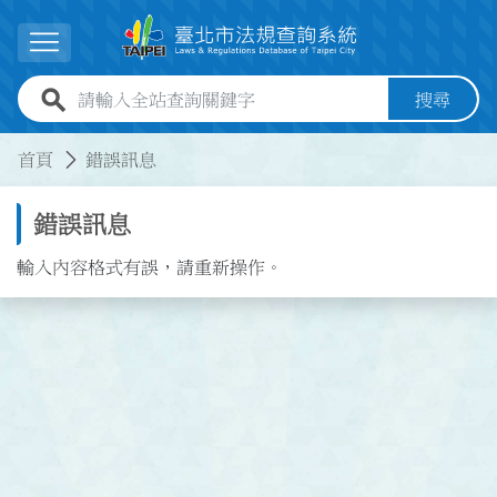
跳到主要內容
展開選單
全站查詢關鍵字欄位
搜尋
:::
:::
首頁
錯誤訊息
錯誤訊息
輸入內容格式有誤，請重新操作。