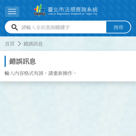
跳到主要內容
展開選單
全站查詢關鍵字欄位
搜尋
:::
:::
首頁
錯誤訊息
錯誤訊息
輸入內容格式有誤，請重新操作。