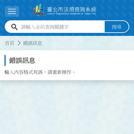
跳到主要內容
展開選單
全站查詢關鍵字欄位
搜尋
:::
:::
首頁
錯誤訊息
錯誤訊息
輸入內容格式有誤，請重新操作。