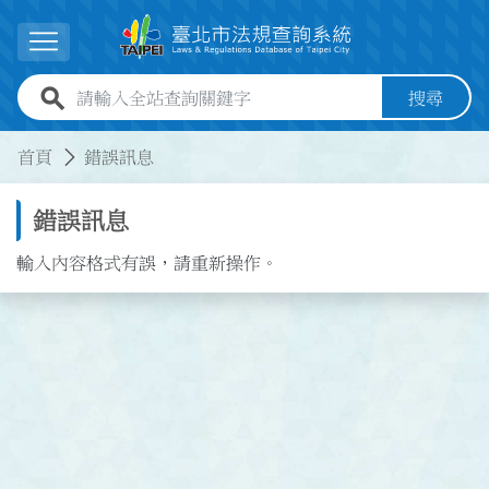
跳到主要內容
展開選單
全站查詢關鍵字欄位
搜尋
:::
:::
首頁
錯誤訊息
錯誤訊息
輸入內容格式有誤，請重新操作。