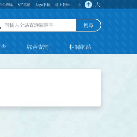
大
中
命令專區
SOP專區
logo下載
線上教學
小
全站查詢關鍵字欄位
搜尋
預告
綜合查詢
相關網站