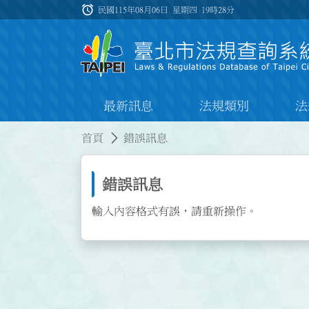
跳到主要內容
alarm
:::
民國115年08月06日 星期四
19時28分
最新訊息
法規類別
法
:::
:::
首頁
錯誤訊息
錯誤訊息
輸入內容格式有誤，請重新操作。