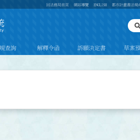
回法務局首頁
網站導覽
ENGLISH
都市計畫書法規
規查詢
解釋令函
訴願決定書
草案