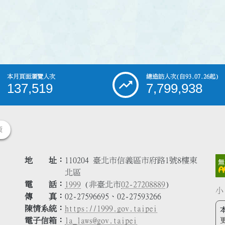
本月頁面瀏覽人次
總造訪人次
(自93.07.26起)
137,519
7,799,938
策
地 址
110204 臺北市信義區市府路1號8樓東
北區
電 話
1999
(非臺北市
02-27208889
)
小
傳 真
02-27596695、02-27593266
陳情系統
https://1999.gov.taipei
電子信箱
la_laws@gov.taipei