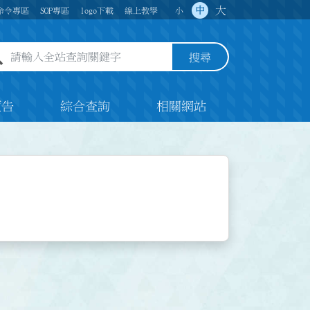
大
中
命令專區
SOP專區
logo下載
線上教學
小
全站查詢關鍵字欄位
搜尋
預告
綜合查詢
相關網站