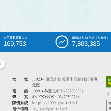
本月頁面瀏覽人次
總造訪人次
(自93.07.26起)
169,753
7,803,385
策
地 址
110204 臺北市信義區市府路1號8樓東
北區
電 話
1999
(非臺北市
02-27208889
)
小
傳 真
02-27596695、02-27593266
陳情系統
https://1999.gov.taipei
電子信箱
la_laws@gov.taipei