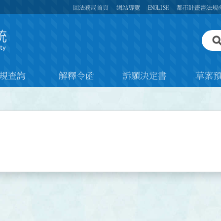
回法務局首頁
網站導覽
ENGLISH
都市計畫書法規
規查詢
解釋令函
訴願決定書
草案