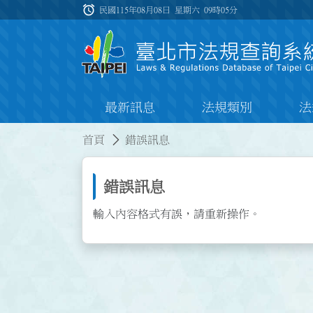
跳到主要內容
alarm
:::
民國115年08月08日 星期六
09時05分
最新訊息
法規類別
法
:::
:::
首頁
錯誤訊息
錯誤訊息
輸入內容格式有誤，請重新操作。