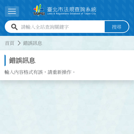
跳到主要內容
展開選單
全站查詢關鍵字欄位
搜尋
:::
:::
首頁
錯誤訊息
錯誤訊息
輸入內容格式有誤，請重新操作。