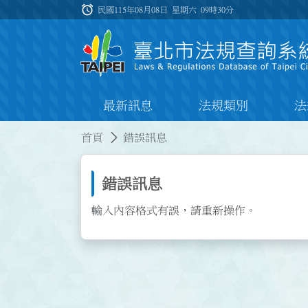
跳到主要內容
alarm
:::
民國115年08月08日 星期六
09時30分
最新訊息
法規類別
法
:::
:::
首頁
錯誤訊息
錯誤訊息
輸入內容格式有誤，請重新操作。