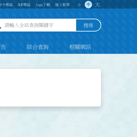
大
中
命令專區
SOP專區
logo下載
線上教學
小
全站查詢關鍵字欄位
搜尋
預告
綜合查詢
相關網站