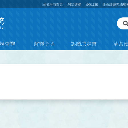
回法務局首頁
網站導覽
ENGLISH
都市計畫書法規
規查詢
解釋令函
訴願決定書
草案