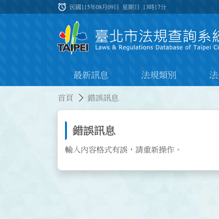
跳到主要內容
alarm
:::
民國115年08月09日 星期日
13時17分
最新訊息
法規類別
法
:::
:::
首頁
錯誤訊息
錯誤訊息
輸入內容格式有誤，請重新操作。