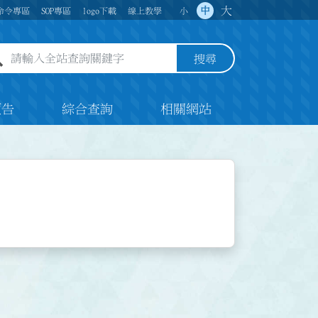
大
中
命令專區
SOP專區
logo下載
線上教學
小
全站查詢關鍵字欄位
搜尋
預告
綜合查詢
相關網站