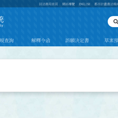
回法務局首頁
網站導覽
ENGLISH
都市計畫書法規
規查詢
解釋令函
訴願決定書
草案