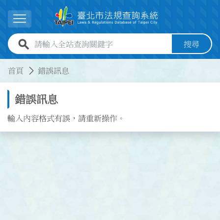
跳到主要內容
展開選單
全站查詢關鍵字欄位
搜尋
:::
:::
首頁
錯誤訊息
錯誤訊息
輸入內容格式有誤，請重新操作。