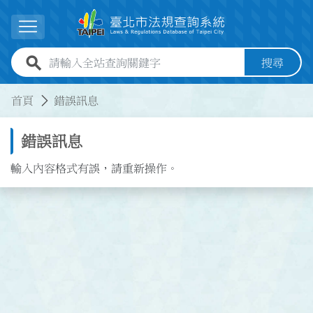
跳到主要內容
展開選單
全站查詢關鍵字欄位
搜尋
:::
:::
首頁
錯誤訊息
錯誤訊息
輸入內容格式有誤，請重新操作。