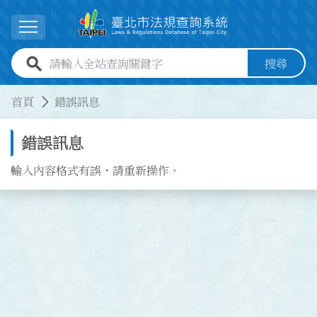
跳到主要內容
展開選單
全站查詢關鍵字欄位
搜尋
:::
:::
首頁
錯誤訊息
錯誤訊息
輸入內容格式有誤，請重新操作。