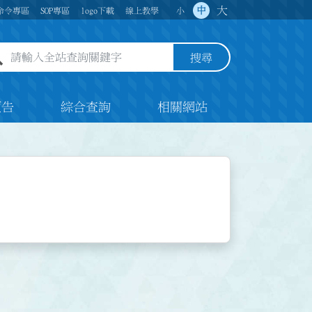
大
中
命令專區
SOP專區
logo下載
線上教學
小
全站查詢關鍵字欄位
搜尋
預告
綜合查詢
相關網站