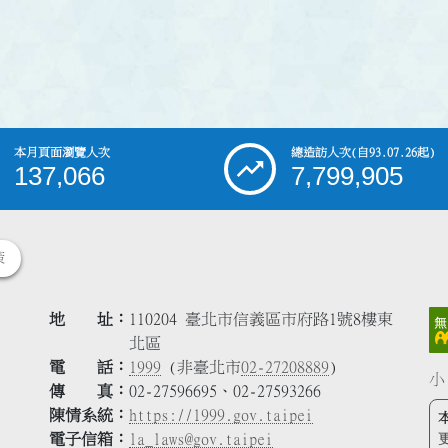
本月頁面瀏覽人次
總造訪人次
(自93.07.26起)
137,066
7,799,905
策
地 址
110204 臺北市信義區市府路1號8樓東
北區
電 話
1999
(非臺北市
02-27208889
)
小
傳 真
02-27596695、02-27593266
陳情系統
https://1999.gov.taipei
電子信箱
la_laws@gov.taipei