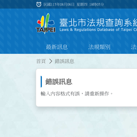
跳到主要內容
alarm
:::
民國115年08月06日 星期四
18時05分
最新訊息
法規類別
法
:::
:::
首頁
錯誤訊息
錯誤訊息
輸入內容格式有誤，請重新操作。