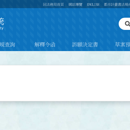
回法務局首頁
網站導覽
ENGLISH
都市計畫書法規
規查詢
解釋令函
訴願決定書
草案