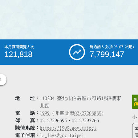
本月頁面瀏覽人次
總造訪人次
(自93.07.26起)
121,818
7,799,147
策
地 址
110204 臺北市信義區市府路1號8樓東
北區
電 話
1999
(非臺北市
02-27208889
)
小
傳 真
02-27596695、02-27593266
陳情系統
https://1999.gov.taipei
電子信箱
la_laws@gov.taipei