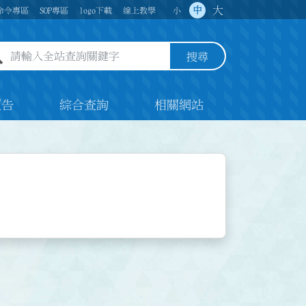
大
中
命令專區
SOP專區
logo下載
線上教學
小
全站查詢關鍵字欄位
搜尋
預告
綜合查詢
相關網站