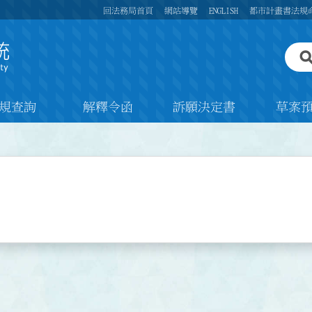
回法務局首頁
網站導覽
ENGLISH
都市計畫書法規
規查詢
解釋令函
訴願決定書
草案