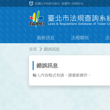
跳到主要內容
alarm
:::
民國115年08月06日 星期四
03時02分
最新訊息
法規類別
法
:::
:::
首頁
錯誤訊息
錯誤訊息
輸入內容格式有誤，請重新操作。