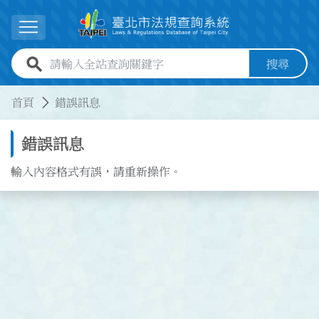
跳到主要內容
展開選單
全站查詢關鍵字欄位
搜尋
:::
:::
首頁
錯誤訊息
錯誤訊息
輸入內容格式有誤，請重新操作。