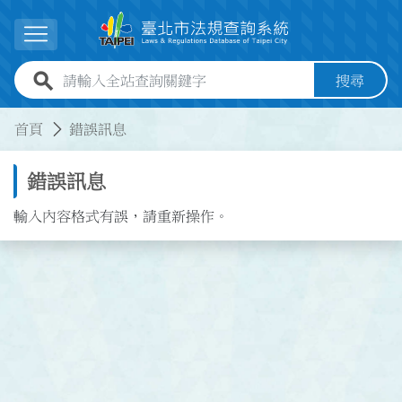
跳到主要內容
展開選單
全站查詢關鍵字欄位
搜尋
:::
:::
首頁
錯誤訊息
錯誤訊息
輸入內容格式有誤，請重新操作。