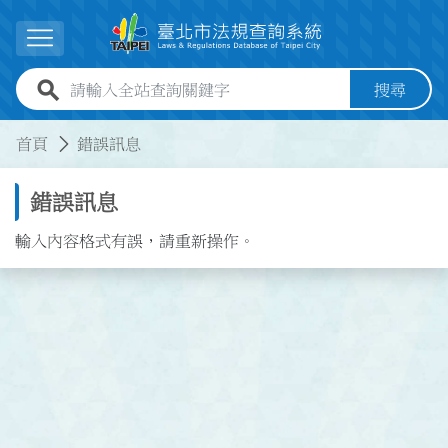
跳到主要內容
展開選單
全站查詢關鍵字欄位
搜尋
:::
:::
首頁
錯誤訊息
錯誤訊息
輸入內容格式有誤，請重新操作。