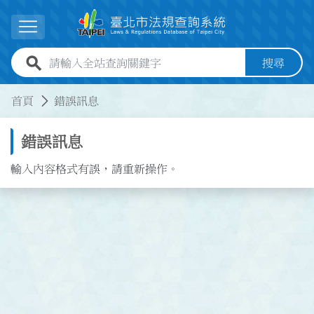
跳到主要內容
展開選單
全站查詢關鍵字欄位
搜尋
:::
:::
首頁
錯誤訊息
錯誤訊息
輸入內容格式有誤，請重新操作。