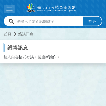
跳到主要內容
展開選單
全站查詢關鍵字欄位
搜尋
:::
:::
首頁
錯誤訊息
錯誤訊息
輸入內容格式有誤，請重新操作。