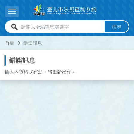
跳到主要內容
展開選單
全站查詢關鍵字欄位
搜尋
:::
:::
首頁
錯誤訊息
錯誤訊息
輸入內容格式有誤，請重新操作。