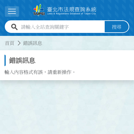
跳到主要內容
展開選單
全站查詢關鍵字欄位
搜尋
:::
:::
首頁
錯誤訊息
錯誤訊息
輸入內容格式有誤，請重新操作。