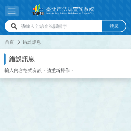
跳到主要內容
展開選單
全站查詢關鍵字欄位
搜尋
:::
:::
首頁
錯誤訊息
錯誤訊息
輸入內容格式有誤，請重新操作。