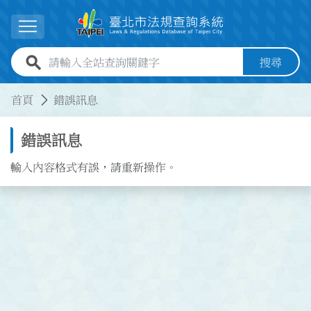
跳到主要內容
展開選單
全站查詢關鍵字欄位
搜尋
:::
:::
首頁
錯誤訊息
錯誤訊息
輸入內容格式有誤，請重新操作。