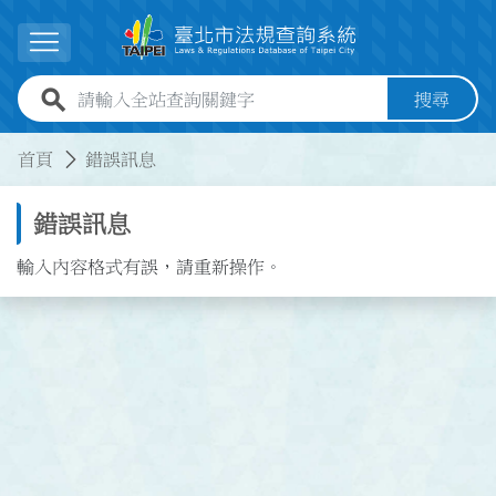
跳到主要內容
展開選單
全站查詢關鍵字欄位
搜尋
:::
:::
首頁
錯誤訊息
錯誤訊息
輸入內容格式有誤，請重新操作。