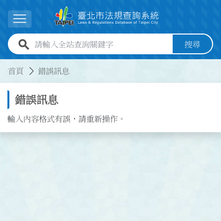
跳到主要內容
展開選單
全站查詢關鍵字欄位
搜尋
:::
:::
首頁
錯誤訊息
錯誤訊息
輸入內容格式有誤，請重新操作。