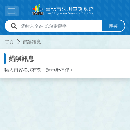
跳到主要內容
展開選單
全站查詢關鍵字欄位
搜尋
:::
:::
首頁
錯誤訊息
錯誤訊息
輸入內容格式有誤，請重新操作。