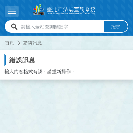
跳到主要內容
展開選單
全站查詢關鍵字欄位
搜尋
:::
:::
首頁
錯誤訊息
錯誤訊息
輸入內容格式有誤，請重新操作。