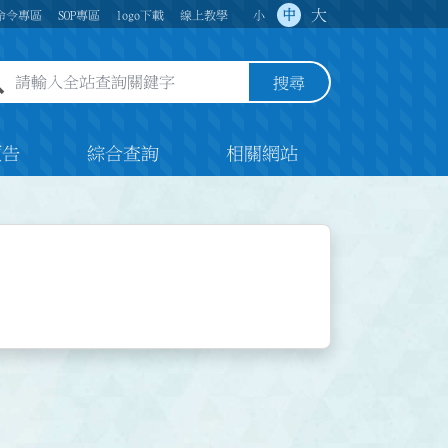
大
中
命令專區
SOP專區
logo下載
線上教學
小
全站查詢關鍵字欄位
搜尋
預告
綜合查詢
相關網站