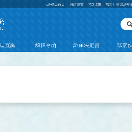
回法務局首頁
網站導覽
ENGLISH
都市計畫書法規
規查詢
解釋令函
訴願決定書
草案