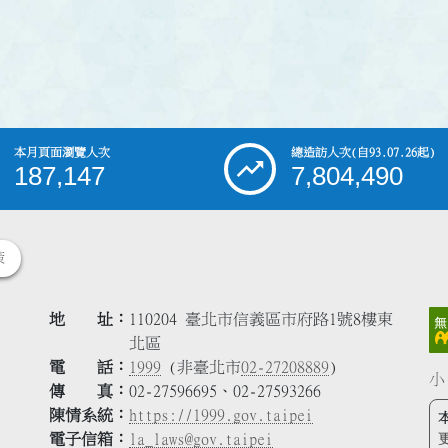
本月頁面瀏覽人次
總造訪人次
(自93.07.26起)
187,147
7,804,490
策
地 址
110204 臺北市信義區市府路1號8樓東
北區
電 話
1999
(非臺北市
02-27208889
)
小
傳 真
02-27596695、02-27593266
陳情系統
https://1999.gov.taipei
電子信箱
la_laws@gov.taipei