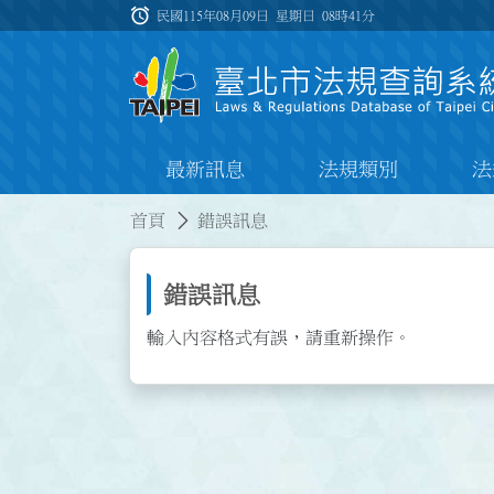
跳到主要內容
alarm
:::
民國115年08月09日 星期日
08時41分
最新訊息
法規類別
法
:::
:::
首頁
錯誤訊息
錯誤訊息
輸入內容格式有誤，請重新操作。