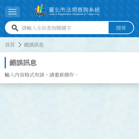
跳到主要內容
展開選單
全站查詢關鍵字欄位
搜尋
:::
:::
首頁
錯誤訊息
錯誤訊息
輸入內容格式有誤，請重新操作。