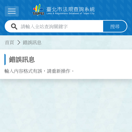
跳到主要內容
展開選單
全站查詢關鍵字欄位
搜尋
:::
:::
首頁
錯誤訊息
錯誤訊息
輸入內容格式有誤，請重新操作。