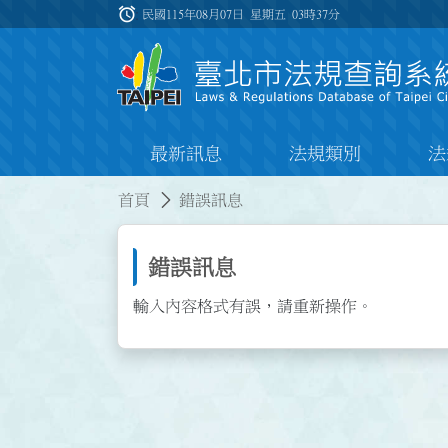
跳到主要內容
alarm
:::
民國115年08月07日 星期五
03時37分
最新訊息
法規類別
法
:::
:::
首頁
錯誤訊息
錯誤訊息
輸入內容格式有誤，請重新操作。