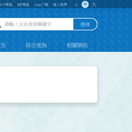
大
中
命令專區
SOP專區
logo下載
線上教學
小
全站查詢關鍵字欄位
搜尋
預告
綜合查詢
相關網站