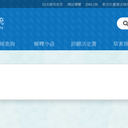
回法務局首頁
網站導覽
ENGLISH
都市計畫書法規
規查詢
解釋令函
訴願決定書
草案