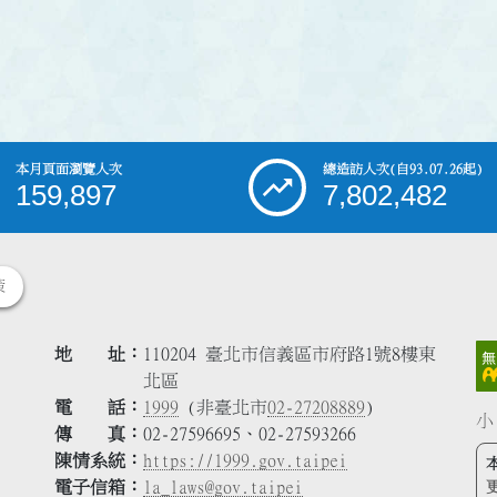
本月頁面瀏覽人次
總造訪人次
(自93.07.26起)
159,897
7,802,482
策
地 址
110204 臺北市信義區市府路1號8樓東
北區
電 話
1999
(非臺北市
02-27208889
)
小
傳 真
02-27596695、02-27593266
陳情系統
https://1999.gov.taipei
電子信箱
la_laws@gov.taipei