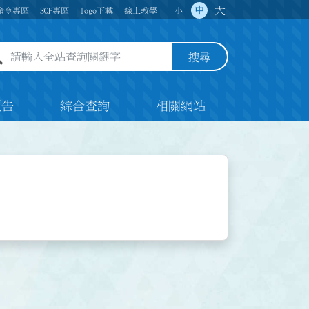
大
中
命令專區
SOP專區
logo下載
線上教學
小
全站查詢關鍵字欄位
搜尋
預告
綜合查詢
相關網站