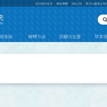
回法務局首頁
網站導覽
ENGLISH
都市計畫書法規
規查詢
解釋令函
訴願決定書
草案