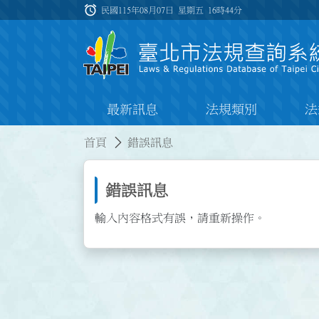
跳到主要內容
alarm
:::
民國115年08月07日 星期五
16時44分
最新訊息
法規類別
法
:::
:::
首頁
錯誤訊息
錯誤訊息
輸入內容格式有誤，請重新操作。