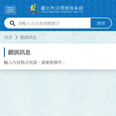
跳到主要內容
展開選單
全站查詢關鍵字欄位
搜尋
:::
:::
首頁
錯誤訊息
錯誤訊息
輸入內容格式有誤，請重新操作。