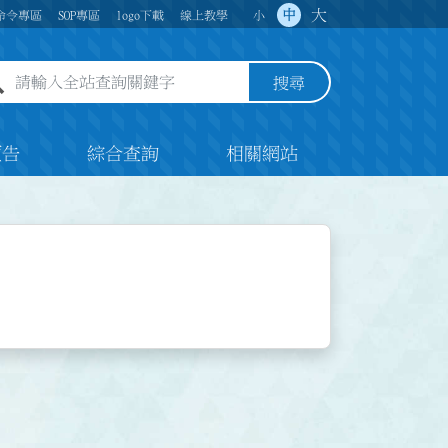
大
中
命令專區
SOP專區
logo下載
線上教學
小
全站查詢關鍵字欄位
搜尋
預告
綜合查詢
相關網站