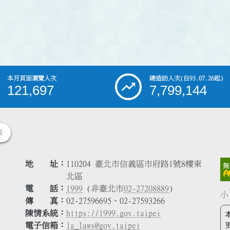
本月頁面瀏覽人次
總造訪人次
(自93.07.26起)
121,697
7,799,144
策
地 址
110204 臺北市信義區市府路1號8樓東
北區
電 話
1999
(非臺北市
02-27208889
)
小
傳 真
02-27596695、02-27593266
陳情系統
https://1999.gov.taipei
電子信箱
la_laws@gov.taipei