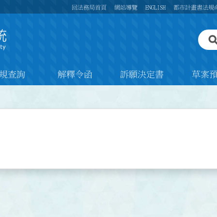
回法務局首頁
網站導覽
ENGLISH
都市計畫書法規
規查詢
解釋令函
訴願決定書
草案