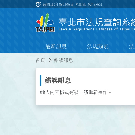
跳到主要內容
alarm
:::
民國115年08月06日 星期四
02時56分
最新訊息
法規類別
法
:::
:::
首頁
錯誤訊息
錯誤訊息
輸入內容格式有誤，請重新操作。