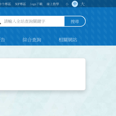
大
中
命令專區
SOP專區
logo下載
線上教學
小
全站查詢關鍵字欄位
搜尋
預告
綜合查詢
相關網站