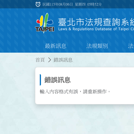
跳到主要內容
alarm
:::
民國115年08月06日 星期四
05時52分
最新訊息
法規類別
法
:::
:::
首頁
錯誤訊息
錯誤訊息
輸入內容格式有誤，請重新操作。