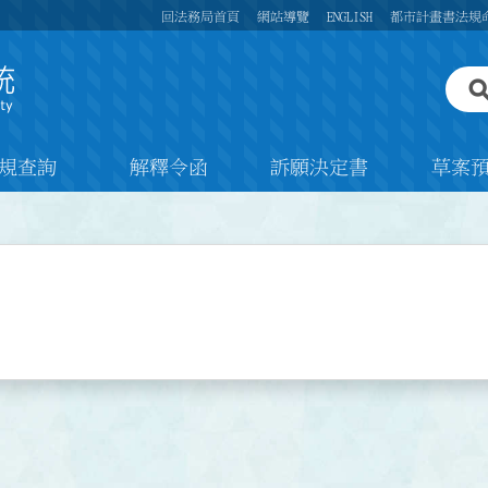
回法務局首頁
網站導覽
ENGLISH
都市計畫書法規
規查詢
解釋令函
訴願決定書
草案