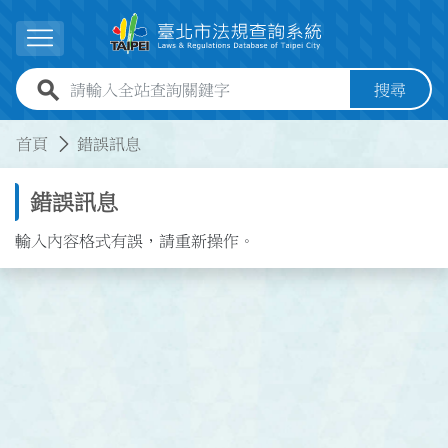
跳到主要內容
展開選單
全站查詢關鍵字欄位
搜尋
:::
:::
首頁
錯誤訊息
錯誤訊息
輸入內容格式有誤，請重新操作。