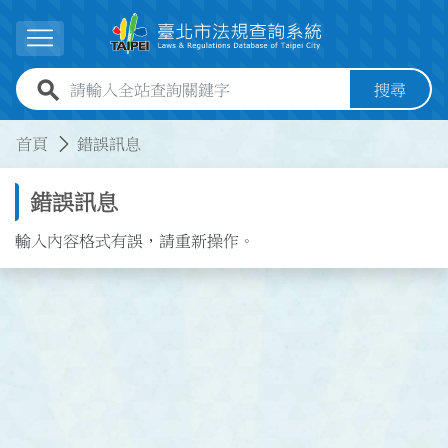
跳到主要內容
展開選單
全站查詢關鍵字欄位
搜尋
:::
:::
首頁
錯誤訊息
錯誤訊息
輸入內容格式有誤，請重新操作。