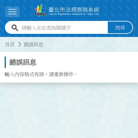
跳到主要內容
展開選單
全站查詢關鍵字欄位
搜尋
:::
:::
首頁
錯誤訊息
錯誤訊息
輸入內容格式有誤，請重新操作。