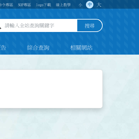
大
中
命令專區
SOP專區
logo下載
線上教學
小
全站查詢關鍵字欄位
搜尋
預告
綜合查詢
相關網站