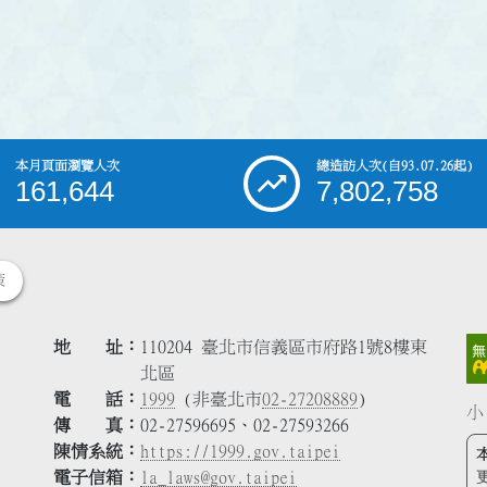
本月頁面瀏覽人次
總造訪人次
(自93.07.26起)
161,644
7,802,758
策
地 址
110204 臺北市信義區市府路1號8樓東
北區
電 話
1999
(非臺北市
02-27208889
)
小
傳 真
02-27596695、02-27593266
陳情系統
https://1999.gov.taipei
電子信箱
la_laws@gov.taipei