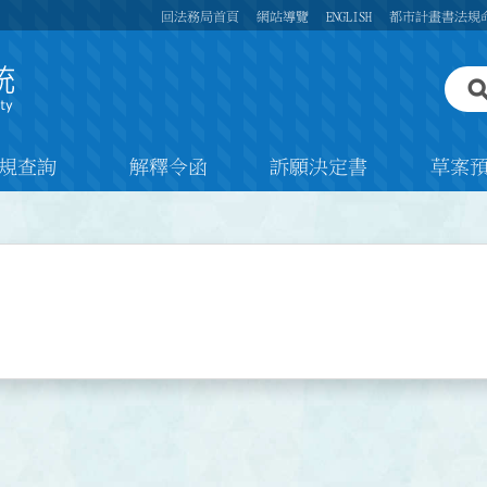
回法務局首頁
網站導覽
ENGLISH
都市計畫書法規
規查詢
解釋令函
訴願決定書
草案