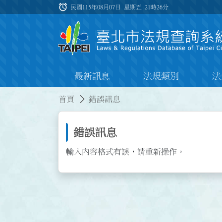
跳到主要內容
alarm
:::
民國115年08月07日 星期五
21時26分
最新訊息
法規類別
法
:::
:::
首頁
錯誤訊息
錯誤訊息
輸入內容格式有誤，請重新操作。