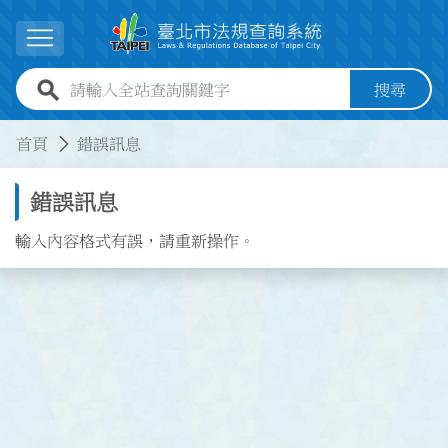
跳到主要內容
展開選單
全站查詢關鍵字欄位
搜尋
:::
:::
首頁
錯誤訊息
錯誤訊息
輸入內容格式有誤，請重新操作。