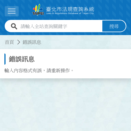
跳到主要內容
展開選單
全站查詢關鍵字欄位
搜尋
:::
:::
首頁
錯誤訊息
錯誤訊息
輸入內容格式有誤，請重新操作。