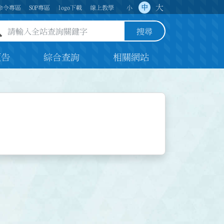
大
中
命令專區
SOP專區
logo下載
線上教學
小
全站查詢關鍵字欄位
搜尋
預告
綜合查詢
相關網站