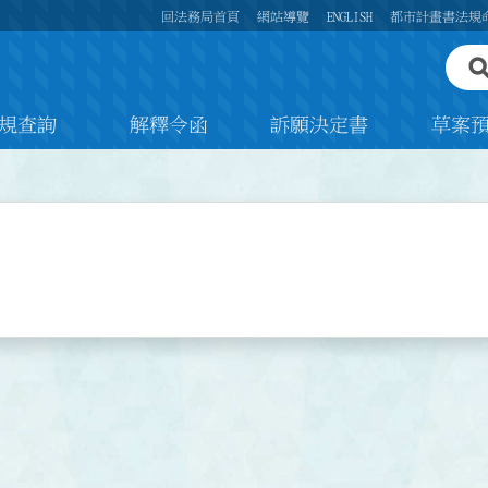
回法務局首頁
網站導覽
ENGLISH
都市計畫書法規
規查詢
解釋令函
訴願決定書
草案