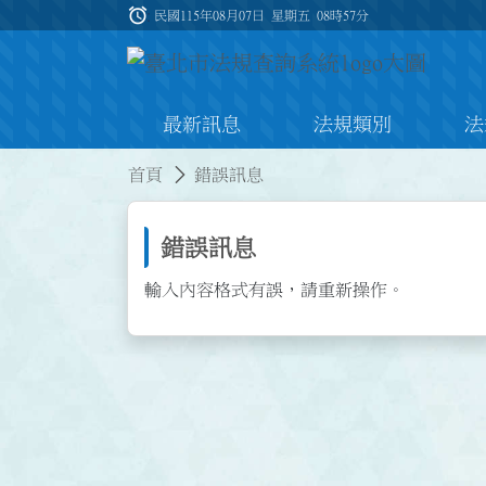
跳到主要內容
alarm
:::
民國115年08月07日 星期五
08時57分
最新訊息
法規類別
法
:::
:::
首頁
錯誤訊息
錯誤訊息
輸入內容格式有誤，請重新操作。