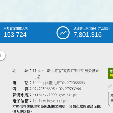
本月頁面瀏覽人次
總造訪人次
(自93.07.26起)
153,724
7,801,316
策
地 址
110204 臺北市信義區市府路1號8樓東
北區
電 話
1999
(非臺北市
02-27208889
)
小
傳 真
02-27596695、02-27593266
陳情系統
https://1999.gov.taipei
電子信箱
la_laws@gov.taipei
本局信箱係處理與系統相關之問題，其餘市政問題請至陳
情系統反映。