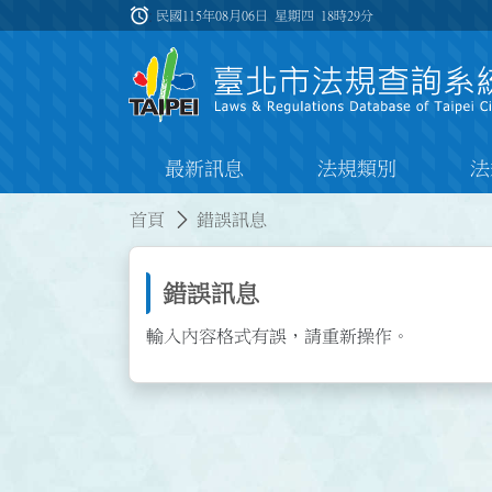
跳到主要內容
alarm
:::
民國115年08月06日 星期四
18時29分
最新訊息
法規類別
法
:::
:::
首頁
錯誤訊息
錯誤訊息
輸入內容格式有誤，請重新操作。