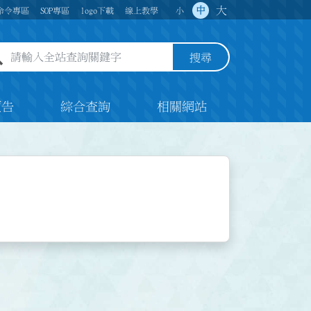
大
中
命令專區
SOP專區
logo下載
線上教學
小
全站查詢關鍵字欄位
搜尋
預告
綜合查詢
相關網站