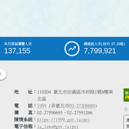
本月頁面瀏覽人次
總造訪人次
(自93.07.26起)
137,155
7,799,921
策
地 址
110204 臺北市信義區市府路1號8樓東
北區
電 話
1999
(非臺北市
02-27208889
)
小
傳 真
02-27596695、02-27593266
陳情系統
https://1999.gov.taipei
電子信箱
la_laws@gov.taipei