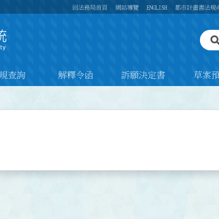
回法務局首頁
網站導覽
ENGLISH
都市計畫書法規
規查詢
解釋令函
訴願決定書
草案