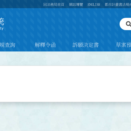
回法務局首頁
網站導覽
ENGLISH
都市計畫書法規
規查詢
解釋令函
訴願決定書
草案