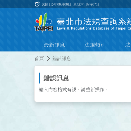
跳到主要內容
alarm
:::
民國115年08月08日 星期六
16時07分
最新訊息
法規類別
法
:::
:::
首頁
錯誤訊息
錯誤訊息
輸入內容格式有誤，請重新操作。