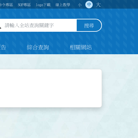
大
中
命令專區
SOP專區
logo下載
線上教學
小
全站查詢關鍵字欄位
搜尋
預告
綜合查詢
相關網站