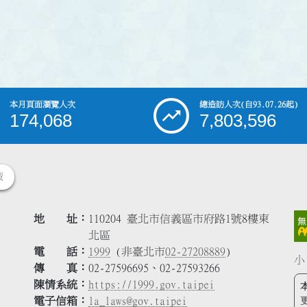
本月頁面瀏覽人次
總造訪人次
(自93.07.26起)
174,068
7,803,596
策
地 址
110204 臺北市信義區市府路1號8樓東
北區
電 話
1999
(非臺北市
02-27208889
)
小
傳 真
02-27596695、02-27593266
陳情系統
https://1999.gov.taipei
電子信箱
la_laws@gov.taipei