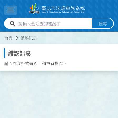
跳到主要內容
展開選單
全站查詢關鍵字欄位
搜尋
:::
:::
首頁
錯誤訊息
錯誤訊息
輸入內容格式有誤，請重新操作。