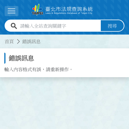
跳到主要內容
展開選單
全站查詢關鍵字欄位
搜尋
:::
:::
首頁
錯誤訊息
錯誤訊息
輸入內容格式有誤，請重新操作。