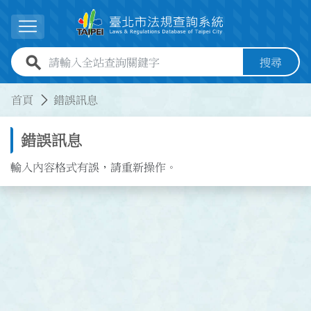
跳到主要內容
展開選單
全站查詢關鍵字欄位
搜尋
:::
:::
首頁
錯誤訊息
錯誤訊息
輸入內容格式有誤，請重新操作。