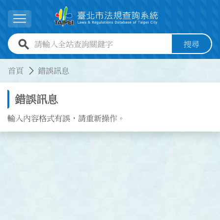
跳到主要內容
展開選單
全站查詢關鍵字欄位
搜尋
:::
:::
首頁
錯誤訊息
錯誤訊息
輸入內容格式有誤，請重新操作。